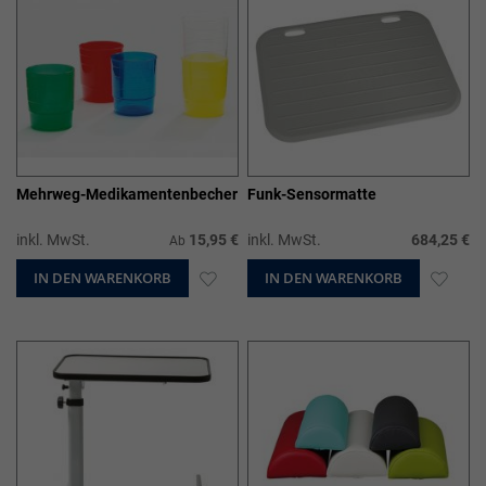
Mehrweg-Medikamentenbecher
Funk-Sensormatte
inkl. MwSt.
15,95 €
inkl. MwSt.
684,25 €
Ab
IN DEN WARENKORB
ZUR
IN DEN WARENKORB
ZUR
WUNSCHLISTE
WUN
HINZUFÜGEN
HIN