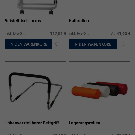
Beistelltisch Luxus
Halbrollen
inkl. MwSt.
117,81 €
inkl. MwSt.
41,65 €
Ab
IN DEN WARENKORB
ZUR
IN DEN WARENKORB
ZUR
WUNSCHLISTE
WUN
HINZUFÜGEN
HIN
Höhenverstellbarer Bettgriff
Lagerungsrollen