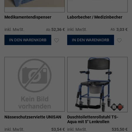
Medikamentendispenser
Laborbecher / Medizinbecher
inkl. MwSt.
52,36 €
inkl. MwSt.
3,03 €
Ab
Ab
IN DEN WARENKORB
ZUR
IN DEN WARENKORB
ZUR
WUNSCHLISTE
WUN
HINZUFÜGEN
HIN
Nässeschutzserviette UNISAN
Duschtoilettenrollstuhl TS-
Aqua mit 5" Lenkrollen
inkl. MwSt.
53,54 €
inkl. MwSt.
535,50 €