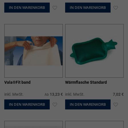
IN DEN WARENKORB
ZUR
IN DEN WARENKORB
ZUR
WUNSCHLISTE
WUN
HINZUFÜGEN
HIN
Vala®Fit band
Wärmflasche Standard
inkl. MwSt.
13,23 €
inkl. MwSt.
7,02 €
Ab
IN DEN WARENKORB
ZUR
IN DEN WARENKORB
ZUR
WUNSCHLISTE
WUN
HINZUFÜGEN
HIN