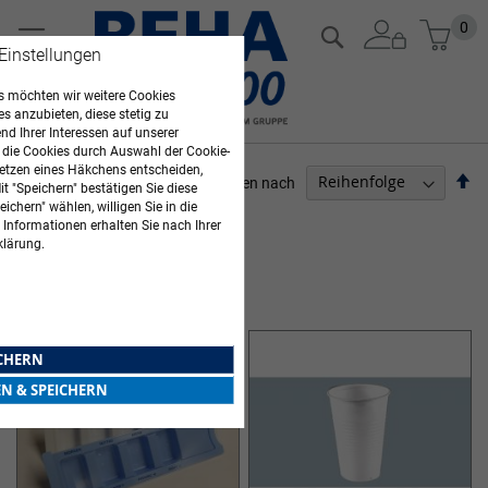
Zum
Mein
0
Suche
Inhalt
 Einstellungen
springen
 möchten wir weitere Cookies
es anzubieten, diese stetig zu
d Ihrer Interessen auf unserer
 die Cookies durch Auswahl der Cookie-
etzen eines Häkchens entscheiden,
Ab
Sortieren nach
t "Speichern" bestätigen Sie diese
so
ichern" wählen, willigen Sie in die
PFLEGEBEDARF
 Informationen erhalten Sie nach Ihrer
klärung.
Artikel
1
-
12
von
56
ALLTAGSHELFER
ICHERN
EN & SPEICHERN