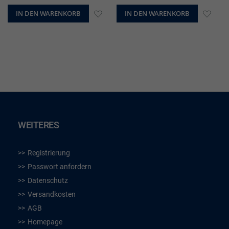
IN DEN WARENKORB
ZUR
IN DEN WARENKORB
ZUR
WUNSCHLISTE
WUN
HINZUFÜGEN
HIN
WEITERES
Registrierung
Passwort anfordern
Datenschutz
Versandkosten
AGB
Homepage