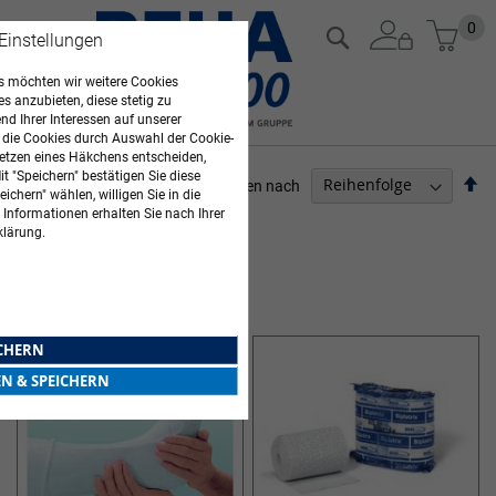
Zum
Mein
0
Suche
 Einstellungen
Inhalt
springen
 möchten wir weitere Cookies
es anzubieten, diese stetig zu
d Ihrer Interessen auf unserer
 die Cookies durch Auswahl der Cookie-
etzen eines Häkchens entscheiden,
t "Speichern" bestätigen Sie diese
Ab
Sortieren nach
ichern" wählen, willigen Sie in die
so
 Informationen erhalten Sie nach Ihrer
ARZTBEDARF
klärung.
4
Elemente
GIPSBINDEN & LONGUETTEN
ICHERN
EN & SPEICHERN