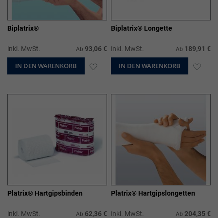
Biplatrix®
Biplatrix® Longette
inkl. MwSt.
93,06 €
inkl. MwSt.
189,91 €
Ab
Ab
IN DEN WARENKORB
ZUR
IN DEN WARENKORB
ZUR
WUNSCHLISTE
WUN
HINZUFÜGEN
HIN
Platrix® Hartgipsbinden
Platrix® Hartgipslongetten
inkl. MwSt.
62,36 €
inkl. MwSt.
204,35 €
Ab
Ab