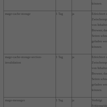
können.
mage-cache-storage
1 Tag
ja
Erleichtert 
Zwischensp
von Inhalte
Browser, da
Seiten schn
geladen we
können.
mage-cache-storage-section-
1 Tag
ja
Erleichtert 
invalidation
Zwischensp
von Inhalte
Browser, da
Seiten schn
geladen we
können.
mage-messages
1 Tag
ja
Verfolgt
Fehlermeld