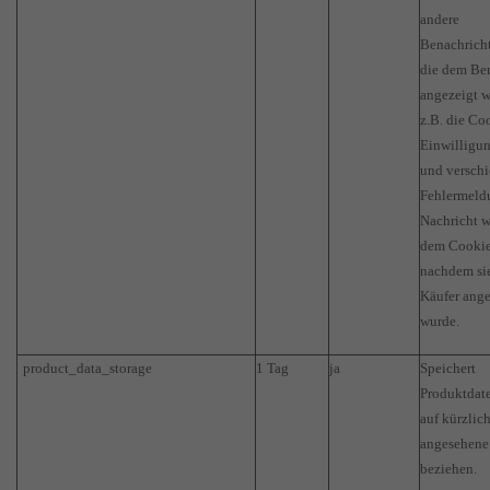
andere
Benachrich
die dem Be
angezeigt w
z.B. die Co
Einwilligu
und versch
Fehlermeld
Nachricht w
dem Cookie
nachdem si
Käufer ange
wurde.
product_data_storage
1 Tag
ja
Speichert
Produktdate
auf kürzlic
angesehene
beziehen.