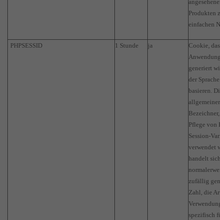
angesehene
Produkten 
einfachen N
PHPSESSID
1 Stunde
ja
Cookie, da
Anwendun
generiert wi
der Sprach
basieren. Di
allgemeiner
Bezeichner,
Pflege von 
Session-Var
verwendet w
handelt sic
normalerwe
zufällig gen
Zahl, die Ar
Verwendun
spezifisch f