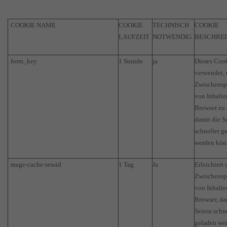
COOKIE NAME
COOKIE
TECHNISCH
COOKIE
LAUFZEIT
NOTWENDIG
BESCHRE
form_key
1 Stunde
ja
Dieses Coo
verwendet,
Zwischensp
von Inhalte
Browser zu 
damit die S
schneller g
werden kön
mage-cache-sessid
1 Tag
Ja
Erleichtert 
Zwischensp
von Inhalte
Browser, da
Seiten schn
geladen we