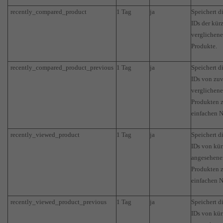
recently_compared_product
1 Tag
ja
Speichert d
IDs der kür
verglichen
Produkte.
recently_compared_product_previous
1 Tag
ja
Speichert d
IDs von zu
verglichen
Produkten 
einfachen N
recently_viewed_product
1 Tag
ja
Speichert d
IDs von kür
angesehene
Produkten 
einfachen N
recently_viewed_product_previous
1 Tag
ja
Speichert d
IDs von kür