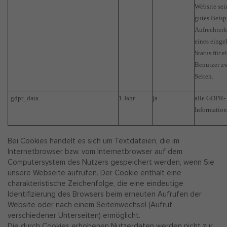
Website sein
gutes Beispi
Aufrechter
eines einge
Status für e
Benutzer z
Seiten.
gdpr_data
1 Jahr
ja
alle GDPR-
Informatio
Bei Cookies handelt es sich um Textdateien, die im
Internetbrowser bzw. vom Internetbrowser auf dem
Computersystem des Nutzers gespeichert werden, wenn Sie
unsere Webseite aufrufen. Der Cookie enthält eine
charakteristische Zeichenfolge, die eine eindeutige
Identifizierung des Browsers beim erneuten Aufrufen der
Website oder nach einem Seitenwechsel (Aufruf
verschiedener Unterseiten) ermöglicht.
Die durch Cookies erhobenen Nutzerdaten werden nicht zur