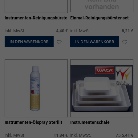
Instrumenten-Reinigungsbürste
Einmal-Reinigungsbürstenset
inkl. MwSt.
4,40 €
inkl. MwSt.
8,21 €
IN DEN WARENKORB
ZUR
IN DEN WARENKORB
ZUR
WUNSCHLISTE
WUN
HINZUFÜGEN
HIN
Instrumenten-Ölspray Sterilit
Instrumentenschale
inkl. MwSt.
11,84 €
inkl. MwSt.
5,41 €
Ab