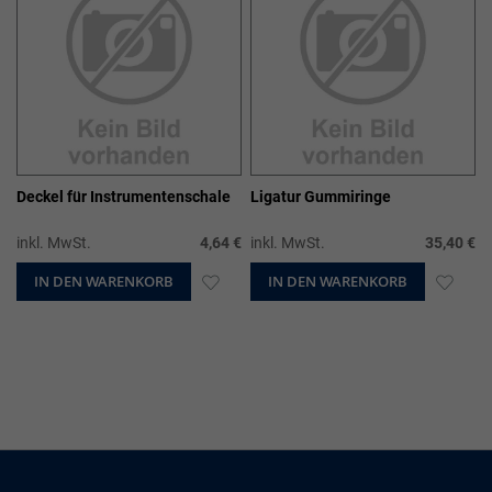
Deckel für Instrumentenschale
Ligatur Gummiringe
inkl. MwSt.
4,64 €
inkl. MwSt.
35,40 €
IN DEN WARENKORB
ZUR
IN DEN WARENKORB
ZUR
WUNSCHLISTE
WUN
HINZUFÜGEN
HIN