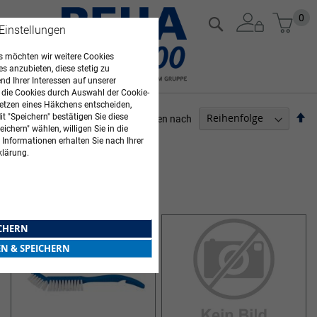
Zum
Mein
0
Suche
 Einstellungen
Inhalt
springen
 möchten wir weitere Cookies
es anzubieten, diese stetig zu
d Ihrer Interessen auf unserer
 die Cookies durch Auswahl der Cookie-
etzen eines Häkchens entscheiden,
Ab
t "Speichern" bestätigen Sie diese
Sortieren nach
ichern" wählen, willigen Sie in die
so
ARZTBEDARF
 Informationen erhalten Sie nach Ihrer
klärung.
8
Elemente
INSTRUMENTENZUBEHÖR
ICHERN
EN & SPEICHERN