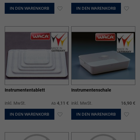
IN DEN WARENKORB
ZUR
IN DEN WARENKORB
ZUR
WUNSCHLISTE
WUN
HINZUFÜGEN
HIN
Instrumententablett
Instrumentenschale
inkl. MwSt.
4,11 €
inkl. MwSt.
16,90 €
Ab
IN DEN WARENKORB
ZUR
IN DEN WARENKORB
ZUR
WUNSCHLISTE
WUN
HINZUFÜGEN
HIN