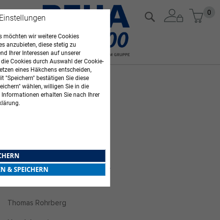
Zum
Mein
0
Suche
 Einstellungen
Inhalt
springen
 möchten wir weitere Cookies
es anzubieten, diese stetig zu
d Ihrer Interessen auf unserer
 die Cookies durch Auswahl der Cookie-
etzen eines Häkchens entscheiden,
Impressum
t "Speichern" bestätigen Sie diese
ichern" wählen, willigen Sie in die
 Informationen erhalten Sie nach Ihrer
Herausgeber
klärung.
REHA aktiv 2000 GmbH
Platanenstraße 2 | 07747 Jena
Telefon 03641 – 3036 0
Telefax 03641 – 3036 1900
ICHERN
E-Mail:
info@reha-aktiv2000.de
EN & SPEICHERN
Geschäftsführer
Thomas Rohrberg