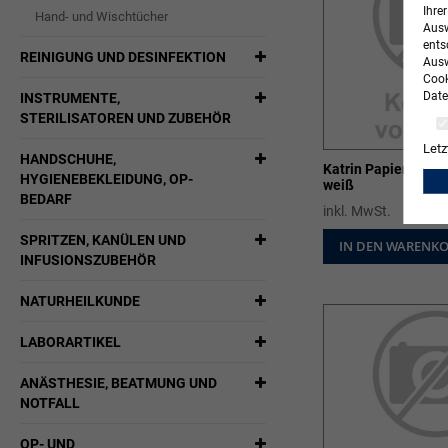
Ihre
Hand- und Wischtücher
Ausw
ents
REINIGUNG UND DESINFEKTION
Ausw
Cook
Date
INSTRUMENTE,
STERILISATOREN UND ZUBEHÖR
Letz
HANDSCHUHE,
Katrin Papierhandtu
HYGIENEBEKLEIDUNG, OP-
weiß
BEDARF
inkl. MwSt.
SPRITZEN, KANÜLEN UND
IN DEN WARENK
INFUSIONSZUBEHÖR
NATURHEILKUNDE
LABORARTIKEL
ANÄSTHESIE, BEATMUNG UND
NOTFALL
OP- UND