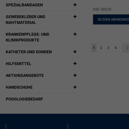
SPEZIALBANDAGEN
inkl. MwSt.
GEWEBEKLEBER UND
IN DEN WARENK
NAHTMATERIAL
KRANKENPFLEGE- UND
KLINIKPRODUKTE
Seite
Sie lesen gerade die Sei
Seite
Seite
Seite
1
2
3
4
KATHETER UND SONDEN
HILFSMITTEL
AKTIONSANGEBOTE
HANDSCHUHE
PODOLOGIEBEDARF