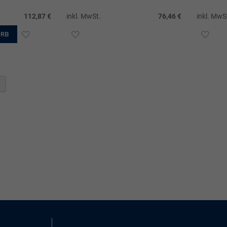
112,87 €
inkl. MwSt.
76,46 €
inkl. MwS
ORB
ZUR
ZUR
ZUR
WUNSCHLISTE
WUNSCHLISTE
WUN
HINZUFÜGEN
HINZUFÜGEN
HIN
te
Seite
Weiter