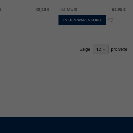
t.
42,20 €
inkl. MwSt.
62,95 €
IN DEN WARENKORB
ZUR
SCHLISTE
WUNSCHL
ZUFÜGEN
HINZUFÜ
Zeige
pro Seite