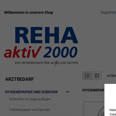
Willkommen in unserem Shop
Registrie
Zum
Inhalt
springen
Anzeigen
Liste
Liste
Artik
ARZTBEDARF
als
HYGIENEPAPIER UN
HYGIENEPAPIER UND ZUBEHÖR
Ärzterollen & Liegenauflagen
Toilettenpapier und Spender
Nebe
Viel