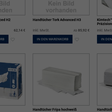
ced H2
Handtücher Tork Advanced H3
Kimtech™
Präzisio
62,14 €
inkl. MwSt.
85,92 €
inkl. MwS
Ab
ORB
ZUR
IN DEN WARENKORB
ZUR
IN DE
WUNSCHLISTE
WUNSCHLISTE
HINZUFÜGEN
HINZUFÜGEN
Handtücher Fripa hochweiß
Handtüch