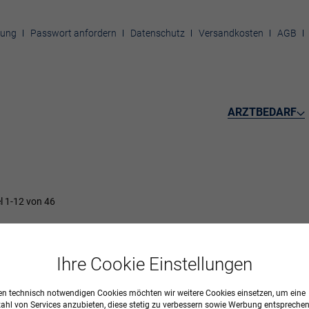
rung
Passwort anfordern
Datenschutz
Versandkosten
AGB
ARZTBEDARF
el
1
-
12
von
46
D ZUBEHÖR
Ihre Cookie Einstellungen
n technisch notwendigen Cookies möchten wir weitere Cookies einsetzen, um eine
zahl von Services anzubieten, diese stetig zu verbessern sowie Werbung entspreche