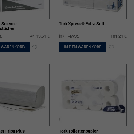
 Science
Tork Xpress® Extra Soft
nstücher
t.
13,51 €
inkl. MwSt.
101,21 €
Ab
N WARENKORB
ZUR
IN DEN WARENKORB
ZUR
WUNSCHLISTE
WUNSCHL
HINZUFÜGEN
HINZUFÜ
er Fripa Plus
Tork Toilettenpapier