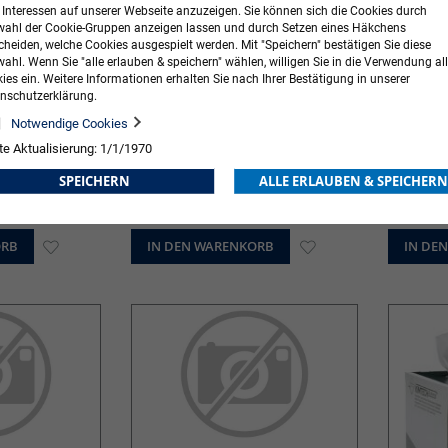
r Interessen auf unserer Webseite anzuzeigen. Sie können sich die Cookies durch
ahl der Cookie-Gruppen anzeigen lassen und durch Setzen eines Häkchens
cheiden, welche Cookies ausgespielt werden. Mit "Speichern" bestätigen Sie diese
ahl. Wenn Sie "alle erlauben & speichern" wählen, willigen Sie in die Verwendung all
ies ein. Weitere Informationen erhalten Sie nach Ihrer Bestätigung in unserer
nschutzerklärung.
Notwendige Cookies
te Aktualisierung: 1/1/1970
chrolle 2-lagig,
Katrin Toilettenpapier 2-lagig weiß
Katrin H
SPEICHERN
ALLE ERLAUBEN & SPEICHERN
32,73 €
inkl. MwSt.
68,19 €
inkl. MwS
ORB
ZUR
IN DEN WARENKORB
ZUR
IN DE
WUNSCHLISTE
WUNSCHLISTE
HINZUFÜGEN
HINZUFÜGEN