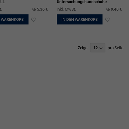
ALL
Untersuchungshandschuhe
puderfrei
t.
5,36 €
inkl. MwSt.
9,40 €
Ab
Ab
N WARENKORB
ZUR
IN DEN WARENKORB
ZUR
WUNSCHLISTE
WUNSCHL
HINZUFÜGEN
HINZUFÜ
Zeige
pro Seite