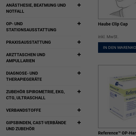
ANÄSTHESIE, BEATMUNG UND
NOTFALL
OP- UND
Haube Clip Cap
STATIONSAUSSTATTUNG
inkl. MwSt.
PRAXISAUSSTATTUNG
IN DEN WARENK
ARZTTASCHEN UND
AMPULLARIEN
DIAGNOSE- UND
THERAPIEGERÄTE
ZUBEHÖR SPIROMETRIE, EKG,
CTG, ULTRASCHALL
VERBANDSTOFFE
GIPSBINDEN, CAST-VERBÄNDE
UND ZUBEHÖR
Reference™ OP-Ha