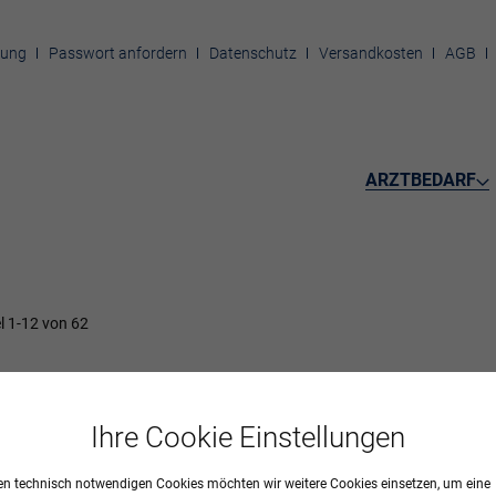
rung
Passwort anfordern
Datenschutz
Versandkosten
AGB
ARZTBEDARF
el
1
-
12
von
62
ENEBEKLEIDUNG, OP-BEDARF
Ihre Cookie Einstellungen
n technisch notwendigen Cookies möchten wir weitere Cookies einsetzen, um eine