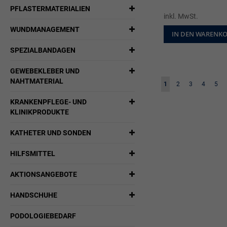
PFLASTERMATERIALIEN
inkl. MwSt.
WUNDMANAGEMENT
IN DEN WARENK
SPEZIALBANDAGEN
GEWEBEKLEBER UND
Seite
NAHTMATERIAL
Sie lesen gerade die Sei
Seite
Seite
Seite
Seite
1
2
3
4
5
KRANKENPFLEGE- UND
KLINIKPRODUKTE
KATHETER UND SONDEN
HILFSMITTEL
AKTIONSANGEBOTE
HANDSCHUHE
PODOLOGIEBEDARF