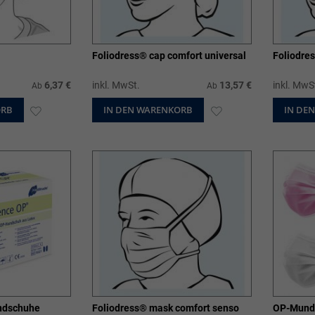
Foliodress® cap comfort universal
Foliodres
6,37 €
inkl. MwSt.
13,57 €
inkl. MwS
Ab
Ab
ORB
ZUR
IN DEN WARENKORB
ZUR
IN DE
WUNSCHLISTE
WUNSCHLISTE
HINZUFÜGEN
HINZUFÜGEN
ndschuhe
Foliodress® mask comfort senso
OP-Munds