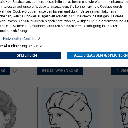
zahl von Services anzubieten, diese stetig zu verbessern sowie Werbung entspreche
r Interessen auf unserer Webseite anzuzeigen. Sie können sich die Cookies durch
ahl der Cookie-Gruppen anzeigen lassen und durch Setzen eines Häkchens
cheiden, welche Cookies ausgespielt werden. Mit "Speichern" bestätigen Sie diese
ahl. Wenn Sie "alle erlauben & speichern" wählen, willigen Sie in die Verwendung all
ies ein. Weitere Informationen erhalten Sie nach Ihrer Bestätigung in unserer
nschutzerklärung.
Notwendige Cookies
te Aktualisierung: 1/1/1970
 Sanomat
Pura Comfort cobald
MaiMed® g
Nitrilhandschuh
SPEICHERN
ALLE ERLAUBEN & SPEICHERN
53,49 €
inkl. MwSt.
6,84 €
inkl. MwS
Ab
ORB
ZUR
IN DEN WARENKORB
ZUR
IN DE
WUNSCHLISTE
WUNSCHLISTE
HINZUFÜGEN
HINZUFÜGEN