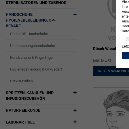
Viel
STERILISATOREN UND ZUBEHÖR
Ihre
Ausw
HANDSCHUHE,
ents
HYGIENEBEKLEIDUNG, OP-
Ausw
BEDARF
Cook
Date
Sterile OP-Handschuhe
Untersuchungshandschuhe
Letz
Rösch Waschmittel
Handschuhe & Fingerlinge
inkl. MwSt.
Hygienebekleidung & OP-Bedarf
IN DEN WARENK
Praxistextilien
SPRITZEN, KANÜLEN UND
INFUSIONSZUBEHÖR
NATURHEILKUNDE
LABORARTIKEL