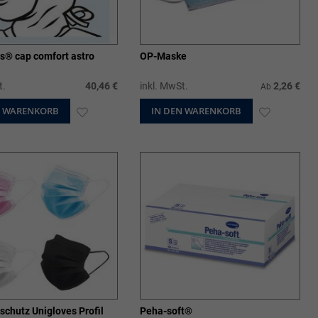
s® cap comfort astro
OP-Maske
t.
40,46 €
inkl. MwSt.
2,26 €
Ab
N WARENKORB
ZUR
IN DEN WARENKORB
ZUR
WUNSCHLISTE
WUNSCHL
HINZUFÜGEN
HINZUFÜ
chutz Unigloves Profil
Peha-soft®