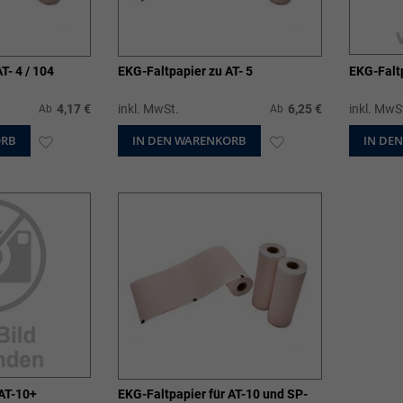
T- 4 / 104
EKG-Faltpapier zu AT- 5
4,17 €
inkl. MwSt.
6,25 €
inkl. MwS
Ab
Ab
ORB
ZUR
IN DEN WARENKORB
ZUR
IN DE
WUNSCHLISTE
WUNSCHLISTE
HINZUFÜGEN
HINZUFÜGEN
 AT-10+
EKG-Faltpapier für AT-10 und SP-