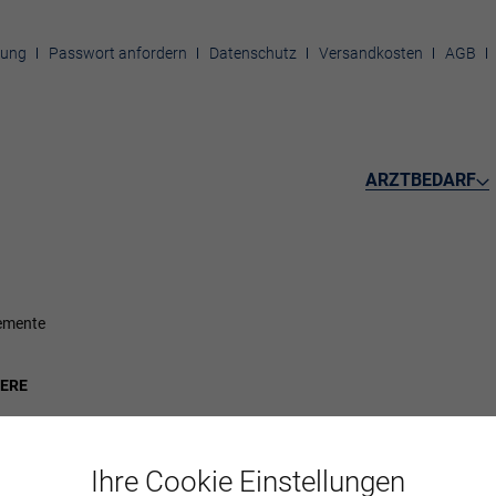
rung
Passwort anfordern
Datenschutz
Versandkosten
AGB
ARZTBEDARF
emente
IERE
Ihre Cookie Einstellungen