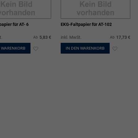
EKG-Faltpapier für AT- 6
EKG-Faltpapier für AT-102
t.
5,83 €
inkl. MwSt.
17,73 €
Ab
Ab
N WARENKORB
ZUR
IN DEN WARENKORB
ZUR
WUNSCHLISTE
WUNSCHL
HINZUFÜGEN
HINZUFÜ