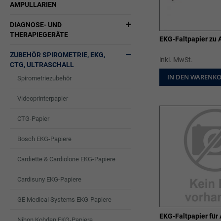
AMPULLARIEN
DIAGNOSE- UND
THERAPIEGERÄTE
EKG-Faltpapier zu A
ZUBEHÖR SPIROMETRIE, EKG,
inkl. MwSt.
CTG, ULTRASCHALL
IN DEN WARENK
Spirometriezubehör
Videoprinterpapier
CTG-Papier
Bosch EKG-Papiere
Cardiette & Cardiolone EKG-Papiere
Cardisuny EKG-Papiere
GE Medical Systems EKG-Papiere
EKG-Faltpapier für
Nihon Kohden EKG-Papiere