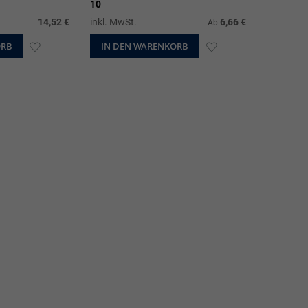
10
14,52 €
inkl. MwSt.
6,66 €
Ab
ORB
ZUR
IN DEN WARENKORB
ZUR
WUNSCHLISTE
WUNSCHLISTE
HINZUFÜGEN
HINZUFÜGEN