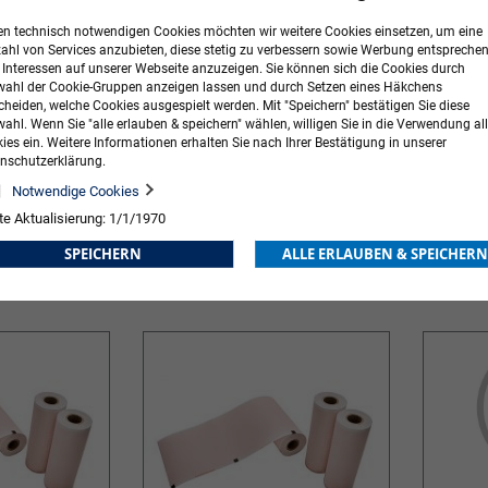
n technisch notwendigen Cookies möchten wir weitere Cookies einsetzen, um eine
zahl von Services anzubieten, diese stetig zu verbessern sowie Werbung entspreche
r Interessen auf unserer Webseite anzuzeigen. Sie können sich die Cookies durch
ahl der Cookie-Gruppen anzeigen lassen und durch Setzen eines Häkchens
cheiden, welche Cookies ausgespielt werden. Mit "Speichern" bestätigen Sie diese
ahl. Wenn Sie "alle erlauben & speichern" wählen, willigen Sie in die Verwendung all
ies ein. Weitere Informationen erhalten Sie nach Ihrer Bestätigung in unserer
nschutzerklärung.
 AT-1/SP-1
EKG-Faltpapier zu AT-2 und CS-200
EKG-Faltp
Notwendige Cookies
200
te Aktualisierung: 1/1/1970
4,70 €
inkl. MwSt.
13,09 €
inkl. MwS
Ab
Ab
SPEICHERN
ALLE ERLAUBEN & SPEICHERN
ORB
ZUR
IN DEN WARENKORB
ZUR
IN DE
WUNSCHLISTE
WUNSCHLISTE
HINZUFÜGEN
HINZUFÜGEN