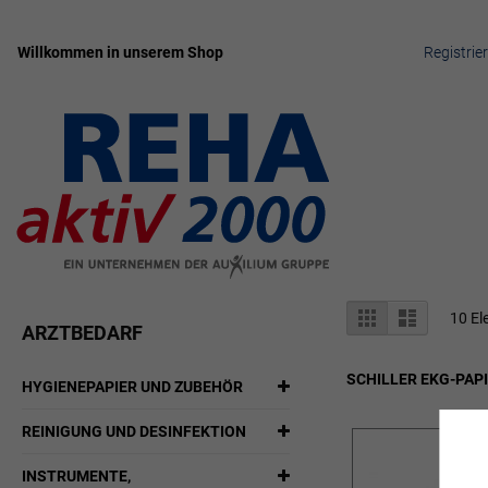
Willkommen in unserem Shop
Registrie
Zum
Inhalt
springen
Anzeigen
Liste
Liste
10
El
ARZTBEDARF
als
SCHILLER EKG-PAP
HYGIENEPAPIER UND ZUBEHÖR
REINIGUNG UND DESINFEKTION
INSTRUMENTE,