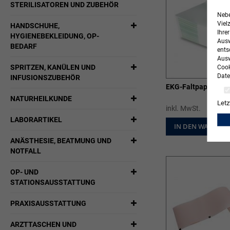
STERILISATOREN UND ZUBEHÖR
Nebe
Viel
HANDSCHUHE,
Ihre
HYGIENEBEKLEIDUNG, OP-
Ausw
BEDARF
ents
Ausw
SPRITZEN, KANÜLEN UND
Cook
Date
INFUSIONSZUBEHÖR
EKG-Faltpapier für
NATURHEILKUNDE
Letz
inkl. MwSt.
LABORARTIKEL
IN DEN WARENK
ANÄSTHESIE, BEATMUNG UND
NOTFALL
OP- UND
STATIONSAUSSTATTUNG
PRAXISAUSSTATTUNG
ARZTTASCHEN UND