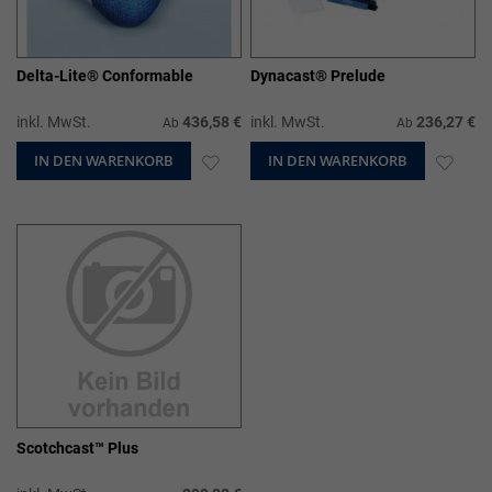
Delta-Lite® Conformable
Dynacast® Prelude
inkl. MwSt.
436,58 €
inkl. MwSt.
236,27 €
Ab
Ab
IN DEN WARENKORB
ZUR
IN DEN WARENKORB
ZUR
WUNSCHLISTE
WUN
HINZUFÜGEN
HIN
Scotchcast™ Plus