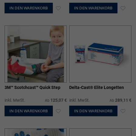
IN DEN WARENKORB
ZUR
IN DEN WARENKORB
ZUR
WUNSCHLISTE
WUN
HINZUFÜGEN
HIN
3M™ Scotchcast™ Quick Step
Delta-Cast® Elite Longetten
inkl. MwSt.
125,07 €
inkl. MwSt.
289,11 €
Ab
Ab
IN DEN WARENKORB
ZUR
IN DEN WARENKORB
ZUR
WUNSCHLISTE
WUN
HINZUFÜGEN
HIN