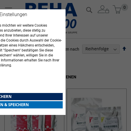
Zum
Mein
0
Suche
Inhalt
 Einstellungen
springen
 möchten wir weitere Cookies
es anzubieten, diese stetig zu
d Ihrer Interessen auf unserer
 die Cookies durch Auswahl der Cookie-
etzen eines Häkchens entscheiden,
Ab
Sortieren nach
t "Speichern" bestätigen Sie diese
so
ichern" wählen, willigen Sie in die
ARZTBEDARF
 Informationen erhalten Sie nach Ihrer
klärung.
11
Elemente
CAST -VERBÄNDE & FERTIGSCHIENEN
ICHERN
EN & SPEICHERN