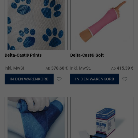
Delta-Cast® Prints
Delta-Cast® Soft
inkl. MwSt.
378,60 €
inkl. MwSt.
415,39 €
Ab
Ab
IN DEN WARENKORB
ZUR
IN DEN WARENKORB
ZUR
WUNSCHLISTE
WUN
HINZUFÜGEN
HIN