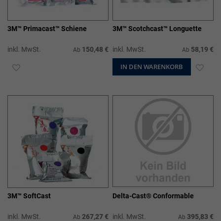
3M™ Primacast™ Schiene
3M™ Scotchcast™ Longuette
inkl. MwSt.
150,48 €
inkl. MwSt.
58,19 €
Ab
Ab
ZUR
IN DEN WARENKORB
ZUR
WUNSCHLISTE
WUN
HINZUFÜGEN
HIN
3M™ SoftCast
Delta-Cast® Conformable
inkl. MwSt.
267,27 €
inkl. MwSt.
395,83 €
Ab
Ab